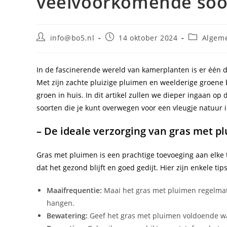
veelvoorkomende soo
Bericht
Bericht
Berichtcat
info@bo5.nl
14 oktober 2024
Algem
auteur:
gepubliceerd
op:
In de fascinerende wereld van kamerplanten is er één d
Met zijn zachte pluizige pluimen en weelderige groene 
groen in huis. In dit artikel zullen we dieper ingaan o
soorten die je kunt overwegen voor een vleugje natuur in
– De ideale verzorging van gras met p
Gras met pluimen is een prachtige toevoeging aan elke t
dat het gezond blijft en goed gedijt. Hier zijn enkele t
Maaifrequentie:
Maai het gras met pluimen regelmat
hangen.
Bewatering:
Geef het gras met pluimen voldoende wat