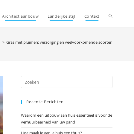
Toggle
Architect aanbouw
Landelijke stijl
Contact
site
n
>
Gras met pluimen: verzorging en veelvoorkomende soorten
zoeken
Druk
op
Escape
Recente Berichten
om
het
Waarom een uitbouw aan huis essentieel is voor de
zoekpanee
verhuurbaarheid van uw pand
te
sluiten.
Hoe maak je van je huis een thuis?