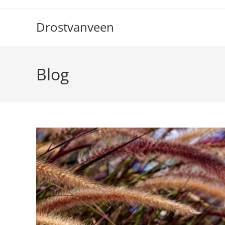
Ga
naar
Drostvanveen
inhoud
Blog