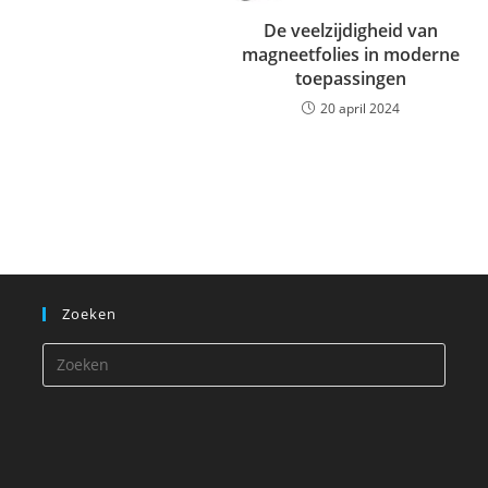
De veelzijdigheid van
magneetfolies in moderne
toepassingen
20 april 2024
Zoeken
Druk
op
Escap
om
het