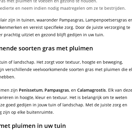
ras met pluimen te voeden en gezond te houden.
edierte en neem indien nodig maatregelen om ze te bestrijden.
ulair zijn in tuinen, waaronder Pampasgras, Lampenpoetsersgras e
kenmerken en vereist specifieke zorg. Door de juiste verzorging te
prachtig uitziet en gezond blijft gedijen in uw tuin.
omende soorten gras met pluimen
uin of landschap. Het zorgt voor textuur, hoogte en beweging,
zijn verschillende veelvoorkomende soorten gras met pluimen die e
 hebben.
imen zijn
Penissetum
,
Pampasgras
, en
Calamagrostis
. Elk van dez
iëren in hoogte, kleur en textuur. Het is belangrijk om te weten
ze goed gedijen in jouw tuin of landschap. Met de juiste zorg en
 zijn op elke buitenruimte.
 met pluimen in uw tuin