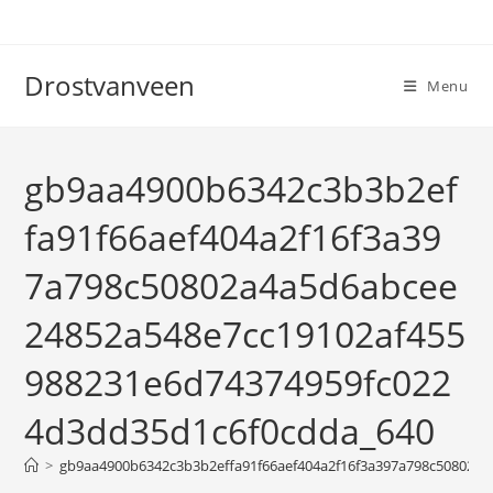
Ga
naar
inhoud
Drostvanveen
Menu
gb9aa4900b6342c3b3b2ef
fa91f66aef404a2f16f3a39
7a798c50802a4a5d6abcee
24852a548e7cc19102af455
988231e6d74374959fc022
4d3dd35d1c6f0cdda_640
>
gb9aa4900b6342c3b3b2effa91f66aef404a2f16f3a397a798c50802a