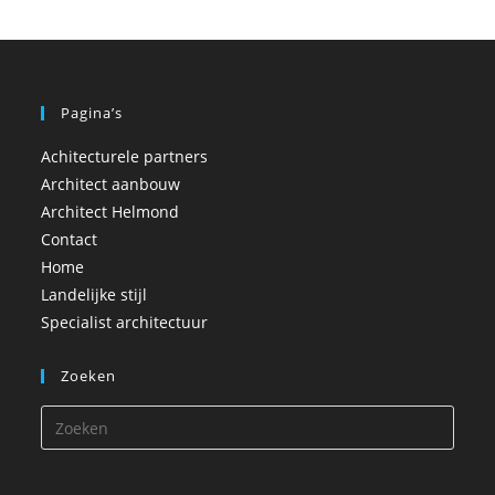
Pagina’s
Achitecturele partners
Architect aanbouw
Architect Helmond
Contact
Home
Landelijke stijl
Specialist architectuur
Zoeken
Druk
op
Esca