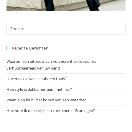
Dr
op
Es
Recente Berichten
om
het
Waarom een uitbouw aan huis essentieel is voor de
zoe
verhuurbaarheid van uw pand
te
slu
Hoe maak je van je huis een thuis?
Hoe style je dakkamerraam met flair?
Waar je op let bij het kopen van een waterbed
Hoe huur ik makkelijk een container in Groningen?