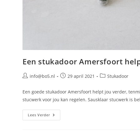
Een stukadoor Amersfoort help
Bericht
Bericht
Berichtcategorie:
info@bo5.nl
29 april 2021
Stukadoor
auteur:
gepubliceerd
op:
Een goede stukadoor Amersfoort helpt jou verder, tenmi
stucwerk voor jou kan regelen. Sausklaar stucwerk is be
Een
Lees Verder
Stukadoor
Amersfoort
Helpt
Jou
Verder