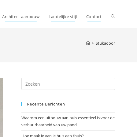
Toggle
Architect aanbouw
Landelijke stijl
Contact
site
>
Stukadoor
zoeken
Druk
op
Escape
Recente Berichten
om
het
Waarom een uitbouw aan huis essentieel is voor de
zoekpanee
verhuurbaarheid van uw pand
te
sluiten.
Hoe maak je van je huis een thuis?