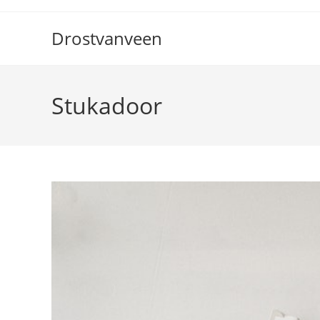
Ga
naar
Drostvanveen
inhoud
Stukadoor