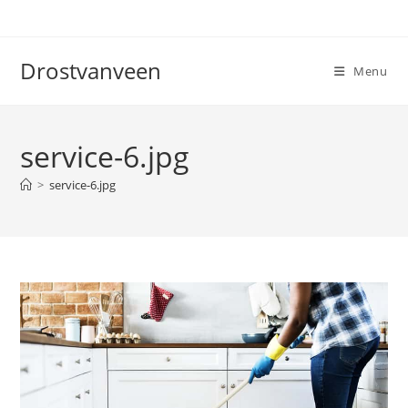
Ga
naar
inhoud
Drostvanveen
Menu
service-6.jpg
>
service-6.jpg