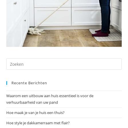
Dr
op
Es
Recente Berichten
om
het
Waarom een uitbouw aan huis essentieel is voor de
zoe
verhuurbaarheid van uw pand
te
slu
Hoe maak je van je huis een thuis?
Hoe style je dakkamerraam met flair?